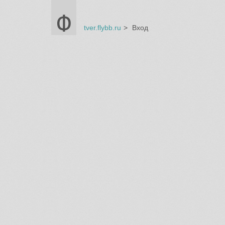
tver.flybb.ru
Вход