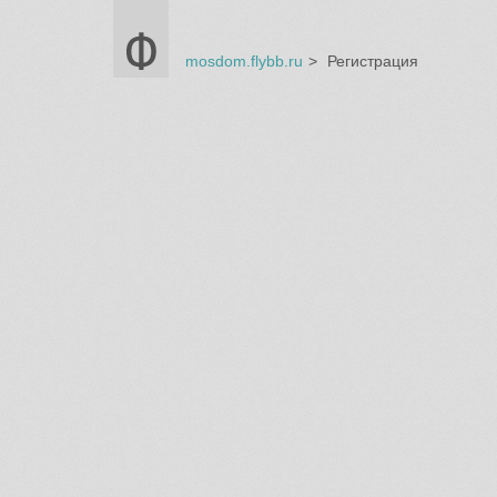
mosdom.flybb.ru
Регистрация